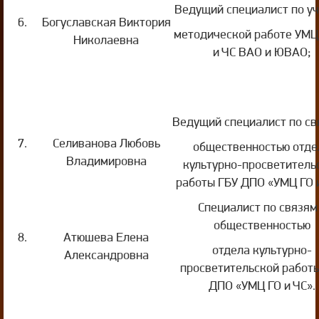
Ведущий специалист по у
6.
Богуславская Виктория
методической работе УМЦ
Николаевна
и ЧС ВАО и ЮВАО;
Ведущий специалист по св
7.
Селиванова Любовь
общественностью отде
Владимировна
культурно-просветитель
работы ГБУ ДПО «УМЦ ГО и
Специалист по связям
общественностью
8.
Атюшева Елена
отдела культурно-
Александровна
просветительской работ
ДПО «УМЦ ГО и ЧС».