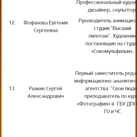
Профессиональный худож
дизайнер, скульптор.
Руководитель анимацио
12.
Фофанова Евгения
студии "Высший
Сергеевна
пилотаж". Художник
постановщик на студи
«Союзмульфильм».
Первый заместитель реда
информационно-аналитиче
13.
Рыжик Сергей
агентства "Свои люди
Александрович
преподаватель по кур
«Фотография» в ГБУ ДП
ГО и ЧС