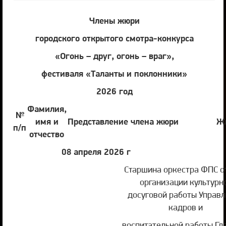
Члены жюри
городского открытого смотра-конкурса
«Огонь – друг, огонь – враг»,
фестиваля «Таланты и поклонники»
2026 год
Фамилия,
№
имя и
Представление члена жюри
Жю
п/п
отчество
08 апреля 2026 г
Старшина оркестра ФПС о
организации культурн
досуговой работы Управ
кадров и
воспитательной работы Гл