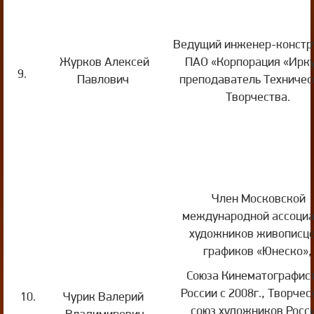
Ведущий инженер-констр
Журков Алексей
ПАО «Корпорация «Ирку
9.
Павлович
преподаватель Техничес
Творчества.
Член Московской
международной ассоци
художников живописце
графиков «Юнеско»,
Союза Кинематографис
России с 2008г., Творчес
10.
Чурик Валерий
союз художников Росси
Владимирович