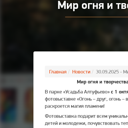
Мир огня и т
Главная
Новости
30.09.2025 - 
Мир огня и творчеств
В парке «Усадьба Алтуфьево»
с 1 окт
фотовыставке «Огонь – друг, огонь – 
раскроется магия пламени!
Фотовыставка подарит всем уникальн
детей и молодежи, почувствовать теп