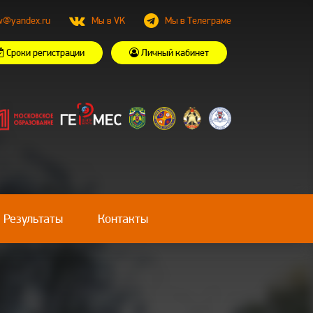
w@yandex.ru
Мы в VK
Мы в Телеграме
Сроки регистрации
Личный кабинет
Результаты
Контакты