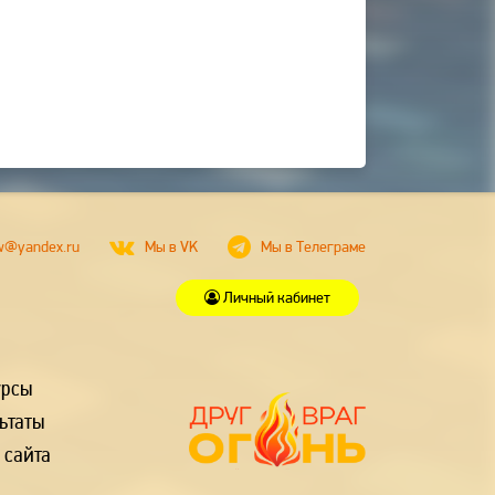
w@yandex.ru
Мы в VK
Мы в Телеграме
Личный кабинет
урсы
ьтаты
 сайта