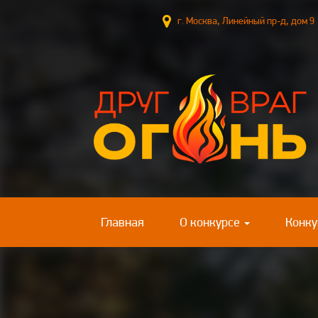
г. Москва, Линейный пр-д, до
(current)
Главная
О конкурсе
Конку