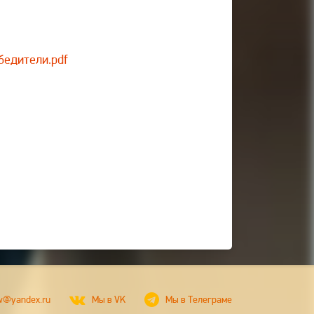
бедители.pdf
w@yandex.ru
Мы в VK
Мы в Телеграме