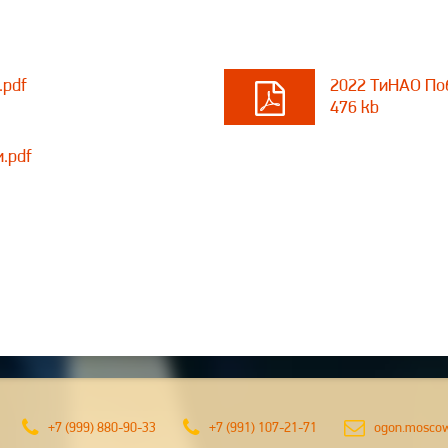
.pdf
2022 ТиНАО По
476 kb
.pdf
м 9
+7 (999) 880-90-33
+7 (991) 107-21-71
ogon.mosco