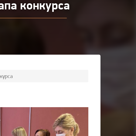
апа конкурса
нкурса