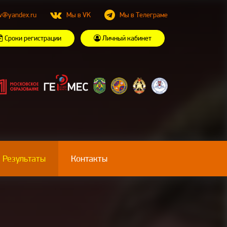
w@yandex.ru
Мы в VK
Мы в Телеграме
Сроки регистрации
Личный кабинет
Результаты
Контакты