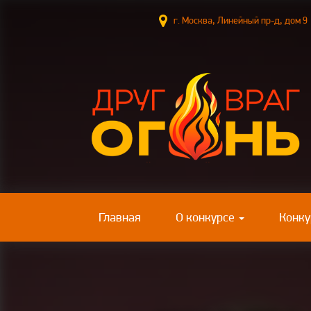
г. Москва, Линейный пр-д, до
(current)
Главная
О конкурсе
Конку