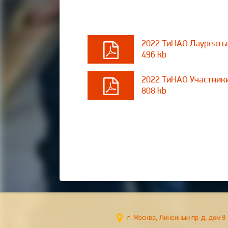
2022 ТиНАО Лауреаты
496 kb
2022 ТиНАО Участники
808 kb
г. Москва, Линейный пр-д, до