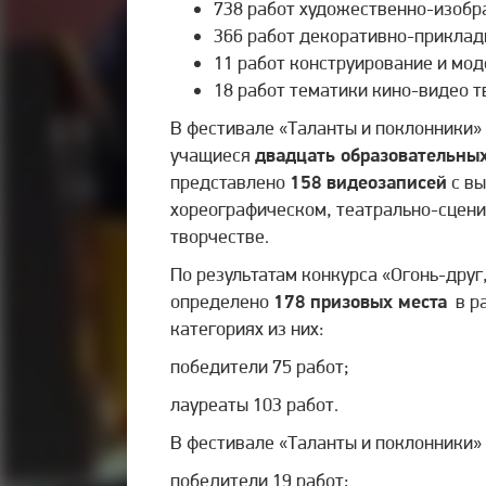
738 работ художественно-изобр
366 работ декоративно-приклад
11 работ конструирование и мо
18 работ тематики кино-видео т
В фестивале «Таланты и поклонники»
учащиеся
двадцать образовательных
представлено
158 видеозаписей
с вы
хореографическом, театрально-сцени
творчестве.
По результатам конкурса «Огонь-друг
определено
178 призовых места
в ра
категориях из них:
победители 75 работ;
лауреаты 103 работ.
В фестивале «Таланты и поклонники»
победители 19 работ;