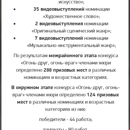
искусство»;
35 видеовыступлений
номинации
«Художественное слово»;
2 видеовыступления
номинации
«Оригинальный сценический жанр»;
7 видеовыступлений
номинации
«Музыкально-инструментальный жанр»;
По результатам
межрайонного этапа
конкурса
«Огонь-друг, огонь–враг» членами жюри
определено
288 призовых мест
в различных
номинациях и возрастных категориях.
В окружном этапе
конкурса «Огонь-друг, огонь–
враг» членами жюри определено
124 призовых
мест
в различных номинациях и возрастных
категориях из них:
победители - 44 работа;
лауреаты - 80 работ.