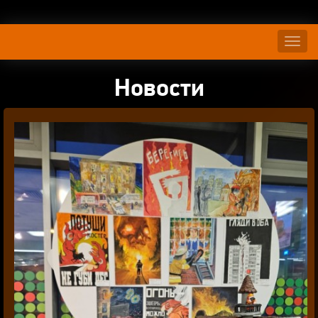
Нави
Новости