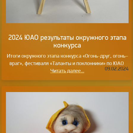
2024 ЮАО результаты окружного этапа
конкурса
Итоги окружного этапа конкурса «Огонь-друг, огонь–
враг», фестиваля «Таланты и поклонники» по ЮАО
09.02.2024
Читать далее...