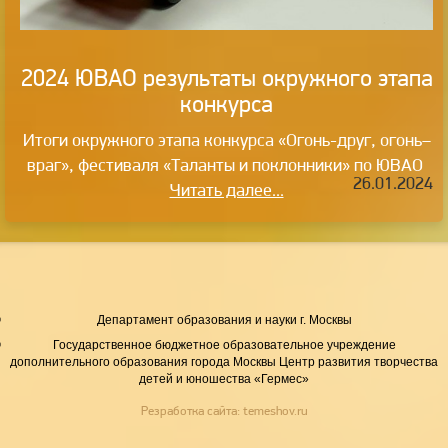
2024 ЮВАО результаты окружного этапа
конкурса
Итоги окружного этапа конкурса «Огонь-друг, огонь–
враг», фестиваля «Таланты и поклонники» по ЮВАО
26.01.2024
Читать далее...
Департамент образования и науки г. Москвы
Государственное бюджетное образовательное учреждение
дополнительного образования города Москвы Центр развития творчества
детей и юношества «Гермес»
Резработка сайта:
temeshov.ru