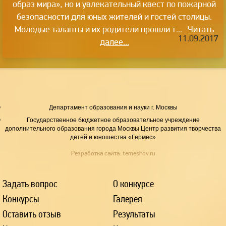
образ мира», но и увлекательный квест по пожарной
безопасности для юных жителей и гостей столицы.
Молодые таланты и их родители прошли т...
Читать
11.09.2017
далее...
Департамент образования и науки г. Москвы
Государственное бюджетное образовательное учреждение
дополнительного образования города Москвы Центр развития творчества
детей и юношества «Гермес»
Резработка сайта:
temeshov.ru
Задать вопрос
О конкурсе
Конкурсы
Галерея
Оставить отзыв
Результаты